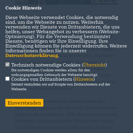
Cookie Hinweis
Diese Webseite verwendet Cookies, die notwendig
sind, um die Webseite zu nutzen. Weiterhin
Liebe Leserinnen und Leser,
verwenden wir Dienste von Drittanbietern, die uns
helfen, unser Webangebot zu verbessern (Website-
Optmierung). Für die Verwendung bestimmter
zurück aus der parlamentarischen Sommerpause
Dienste, benötigen wir Ihre Einwilligung. Ihre
ging es im bundespolitischen Sitzungs-Betrieb
Einwilligung können Sie jederzeit widerrufen. Weitere
gleich wieder in die Vollen. Alleine mit den Themen
Informationen finden Sie in unserer
Datenschutzerklärung
.
Haushalt“, „Krankenhausreform“ und „Migration“
beschäftigen uns gegenwärtig wegweisende
Technisch notwendige Cookies (
Übersicht
)
Entscheidungen und garantieren ein straffes
Die notwendigen Cookies werden allein für den
ordnungsgemäßen Gebrauch der Webseite benötigt.
Programm bis Ende des Jahres. Da freut es mich,
Cookies von Drittanbietern (
Hinweis
)
dass meine Meinung dazu bei vier Reden in diesem
Derzeit verzichten wir auf Scripte von Drittanbietern auf der
Monat im Plenum Gehör fand.
Webseite.
In dieser Woche durfte ich zudem wieder eine
Einverstanden
Besuchergruppe aus der Heimat in Berlin begrüßen,
darunter die mittlerweile 1000. Besucherin aus dem
Wahlkreis. Gleichzeitig ist die Wahlperiode bereits
zur Hälfte um, weswegen es Zeit für ein „Halbzeit-