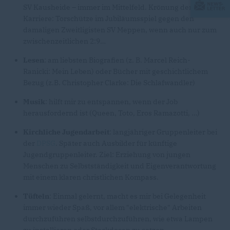
SV Kausheide – immer im Mittelfeld. Krönung der
Karriere: Torschütze im Jubiläumsspiel gegen den
damaligen Zweitligisten SV Meppen, wenn auch nur zum
zwischenzeitlichen 2:9
Lesen
: am liebsten Biografien (z. B. Marcel Reich-
Ranicki: Mein Leben) oder Bücher mit geschichtlichem
Bezug (z.B. Christopher Clarke: Die Schlafwandler)
Musik
: hilft mir zu entspannen, wenn der Job
herausfordernd ist (Queen, Toto, Eros Ramazotti, …)
Kirchliche Jugendarbeit
: langjähriger Gruppenleiter bei
der
DPSG
. Später auch Ausbilder für künftige
Jugendgruppenleiter. Ziel: Erziehung von jungen
Menschen zu Selbstständigkeit und Eigenverantwortung
mit einem klaren christlichen Kompass.
Tüfteln
: Einmal gelernt, macht es mir bei Gelegenheit
immer wieder Spaß, vor allem "elektrische" Arbeiten
durchzuführen selbstdurchzuführen, wie etwa Lampen