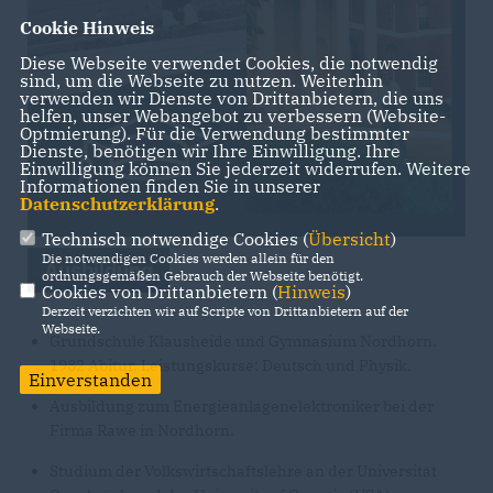
Cookie Hinweis
Diese Webseite verwendet Cookies, die notwendig
sind, um die Webseite zu nutzen. Weiterhin
verwenden wir Dienste von Drittanbietern, die uns
helfen, unser Webangebot zu verbessern (Website-
Optmierung). Für die Verwendung bestimmter
Dienste, benötigen wir Ihre Einwilligung. Ihre
Einwilligung können Sie jederzeit widerrufen. Weitere
Informationen finden Sie in unserer
Datenschutzerklärung
.
Technisch notwendige Cookies (
Übersicht
)
Die notwendigen Cookies werden allein für den
Ausbildung
ordnungsgemäßen Gebrauch der Webseite benötigt.
Cookies von Drittanbietern (
Hinweis
)
Derzeit verzichten wir auf Scripte von Drittanbietern auf der
Webseite.
Grundschule Klausheide und Gymnasium Nordhorn.
1982 Abitur. Leistungskurse: Deutsch und Physik.
Einverstanden
Ausbildung zum Energieanlagenelektroniker bei der
Firma Rawe in Nordhorn.
Studium der Volkswirtschaftslehre an der Universität