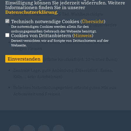
Einwilligung können Sie jederzeit widerrufen. Weitere
Erkrath, Haan, Hilden, Langenfeld, Monheim, Mettmann
Informationen finden Sie in unserer
Datenschutzerklärung
.
269 Tsd. Menschen / 205 Tsd. Wahlberechtigte
Technisch notwendige Cookies (
Übersicht
)
Region „mit Zukunftschancen“ (Quelle: Zukunftsatlas
Die notwendigen Cookies werden allein für den
2019)
ordnungsgemäßen Gebrauch der Webseite benötigt.
Cookies von Drittanbietern (
Hinweis
)
Derzeit verzichten wir auf Scripte von Drittanbietern auf der
Gesunder Mix aus kleinen, mittleren und weltweit
Webseite.
tätigen Firmen
Einverstanden
Überdurchschnittliche Kaufkraft (rd. 10 % über Bund)
Zentrale Lage, gute Anbindung (Düsseldorf , Essen,
Köln…, acht Autobahnen)
Beliebtes Naherholungsgebiet; erlaubt guten Mix aus
Arbeitswelt und Freizeit