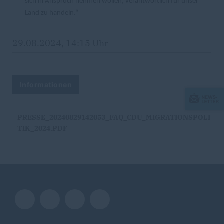
sich in Anspruch nehmen wollen, verantwortlich für unser
Land zu handeln.“
29.08.2024, 14:15 Uhr
Informationen
PRESSE_20240829142053_FAQ_CDU_MIGRATIONSPOLI
TIK_2024.PDF