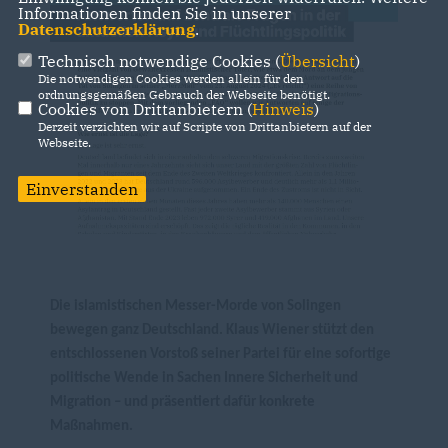
Informationen finden Sie in unserer
Datenschutzerklärung
.
Technisch notwendige Cookies (
Übersicht
)
Die notwendigen Cookies werden allein für den
ordnungsgemäßen Gebrauch der Webseite benötigt.
Cookies von Drittanbietern (
Hinweis
)
Derzeit verzichten wir auf Scripte von Drittanbietern auf der
Webseite.
Einverstanden
Die islamistischen Messer-Morde von Solingen
bewegen ganz Deutschland. Klaus Wiener stützt den
entschlossenen Vorstoß seiner Partei für eine sofortige
politische Wende in Sachen Innere Sicherheit und
Migration – und präsentiert dafür konkrete
Maßnahmen.