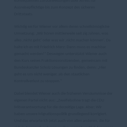
konsequenten Zurückweisungen über Arrest für
Ausreisepflichtige bis zum Konzept des sicheren
Drittstaats.
Wichtig sei für Wiener vor allem deren schnellstmögliche
Umsetzung: „Wir hören mittlerweile seit zig Jahren, was
alles ‚nicht geht‘ oder was wir ‚nicht machen können‘. Da
halte ich es mit Friedrich Merz: Dann muss es machbar
gemacht werden!“ Deswegen unterstützt Wiener auch
den Kurs seines Fraktionsvorsitzenden, gemeinsam mit
Bundeskanzler Scholz Lösungen zu finden, denn: „Hier
geht es um nicht weniger, als den staatlichen
Kontrollverlust zu stoppen.“
Dabei blendet Wiener auch die früheren Versäumnisse der
eigenen Partei nicht aus: „Zweifelsohne trägt die CDU
Mitverantwortung für die derzeitige Lage. Aber: Wir
haben unsere Migrationspolitik grundlegend korrigiert.
Und das erwarte ich jetzt auch von allen anderen, die für