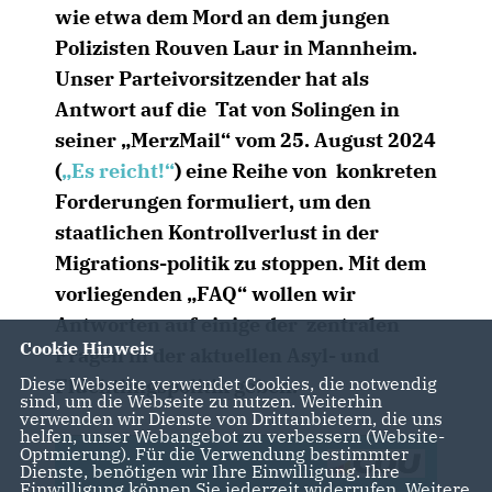
wie etwa dem Mord an dem jungen
Polizisten Rouven Laur in Mannheim.
Unser Parteivorsitzender hat als
Antwort auf die Tat von Solingen in
seiner „MerzMail“ vom 25. August 2024
(
Es reicht!“
) eine Reihe von konkreten
Forderungen formuliert, um den
staatlichen Kontrollverlust in der
Migrations-politik zu stoppen. Mit dem
vorliegenden „FAQ“ wollen wir
Antworten auf einige der zentralen
Cookie Hinweis
Fragen in der aktuellen Asyl- und
Diese Webseite verwendet Cookies, die notwendig
Flüchtlingspolitik geben.
sind, um die Webseite zu nutzen. Weiterhin
verwenden wir Dienste von Drittanbietern, die uns
helfen, unser Webangebot zu verbessern (Website-
Optmierung). Für die Verwendung bestimmter
Dienste, benötigen wir Ihre Einwilligung. Ihre
Einwilligung können Sie jederzeit widerrufen. Weitere