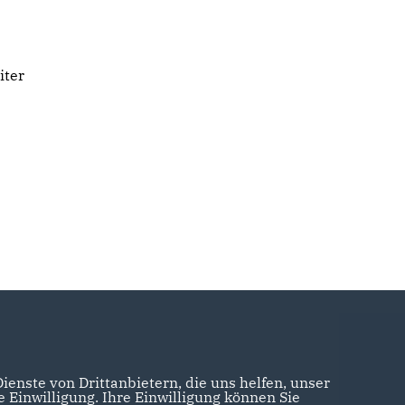
iter
enste von Drittanbietern, die uns helfen, unser
Einwilligung. Ihre Einwilligung können Sie