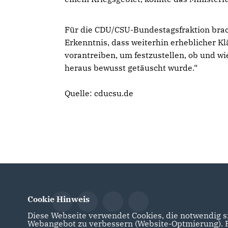
Für die CDU/CSU-Bundestagsfraktion brac
Erkenntnis, dass weiterhin erheblicher K
vorantreiben, um festzustellen, ob und wi
heraus bewusst getäuscht wurde.“
Quelle: cducsu.de
Cookie Hinweis
Diese Webseite verwendet Cookies, die notwendig si
Webangebot zu verbessern (Website-Optmierung). Fü