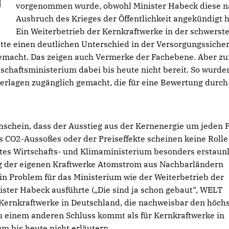
vorgenommen wurde, obwohl Minister Habeck diese n
Ausbruch des Krieges der Öffentlichkeit angekündigt h
Ein Weiterbetrieb der Kernkraftwerke in der schwerst
tte einen deutlichen Unterschied in der Versorgungssicher
macht. Das zeigen auch Vermerke der Fachebene. Aber zu
schaftsministerium dabei bis heute nicht bereit. So wurde
erlagen zugänglich gemacht, die für eine Bewertung durch
schein, dass der Ausstieg aus der Kernenergie um jeden P
s CO2-Aussoßes oder der Preiseffekte scheinen keine Rolle
hrtes Wirtschafts- und Klimaministerium besonders erstaun
ung der eigenen Kraftwerke Atomstrom aus Nachbarländern
ein Problem für das Ministerium wie der Weiterbetrieb der
ister Habeck ausführte („Die sind ja schon gebaut“, WELT
ernkraftwerke in Deutschland, die nachweisbar den höch
u einem anderen Schluss kommt als für Kernkraftwerke in
um bis heute nicht erläutern.