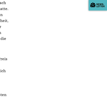
ach
atte.
en
heit,
r
n
 die
reis
lich
sten